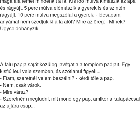
maga alá temet mindenkit a fa. Kis idő múlva kimászik az apa
és rágyújt. 5 perc múlva előmászik a gyerek is és szintén
rágyújt. 10 perc múlva megszólal a gyerek: - Idesapám,
anyámat nem szedjük ki a fa alól? Mire az öreg: - Minek?
Úgyse dohányzik...
Napi humor
A falu papja saját kezűleg javítgatja a templom padjait. Egy
kisfiú leül vele szemben, és szótlanul figyeli...
- Fiam, szeretnél velem beszélni? - kérdi tőle a pap.
- Nem, csak várok.
- Mire vársz?
- Szeretném megtudni, mit mond egy pap, amikor a kalapáccsal
az ujjára csap...
Napi humor