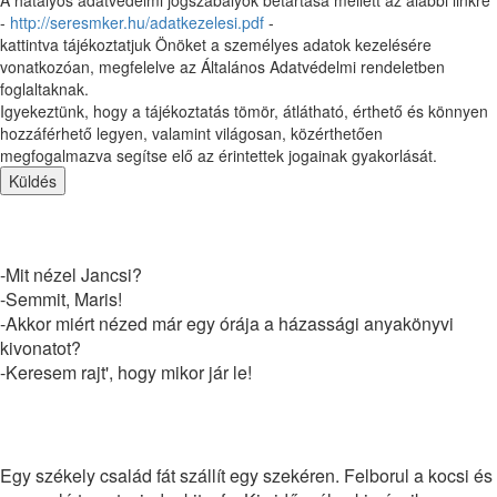
-
http://seresmker.hu/adatkezelesi.pdf
-
kattintva tájékoztatjuk Önöket a személyes adatok kezelésére
vonatkozóan, megfelelve az Általános Adatvédelmi rendeletben
foglaltaknak.
Igyekeztünk, hogy a tájékoztatás tömör, átlátható, érthető és könnyen
hozzáférhető legyen, valamint világosan, közérthetően
megfogalmazva segítse elő az érintettek jogainak gyakorlását.
Küldés
Napi humor
-Mit nézel Jancsi?
-Semmit, Maris!
-Akkor miért nézed már egy órája a házassági anyakönyvi
kivonatot?
-Keresem rajt', hogy mikor jár le!
Napi humor
Egy székely család fát szállít egy szekéren. Felborul a kocsi és