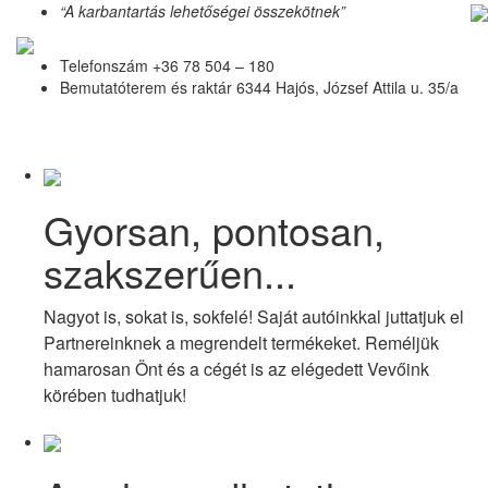
“A karbantartás lehetőségei összekötnek”
Telefonszám
+36 78 504 – 180
Bemutatóterem és raktár
6344 Hajós, József Attila u. 35/a
Gyorsan, pontosan,
szakszerűen...
Nagyot is, sokat is, sokfelé! Saját autóinkkal juttatjuk el
Partnereinknek a megrendelt termékeket. Reméljük
hamarosan Önt és a cégét is az elégedett Vevőink
körében tudhatjuk!