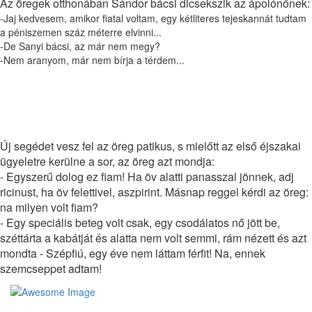
Az öregek otthonában Sándor bácsi dicsekszik az ápolónőnek:
-Jaj kedvesem, amikor fiatal voltam, egy kétliteres tejeskannát tudtam
a péniszemen száz méterre elvinni...
-De Sanyi bácsi, az már nem megy?
-Nem aranyom, már nem bírja a térdem...
Napi humor
Új segédet vesz fel az öreg patikus, s mielőtt az első éjszakai
ügyeletre kerülne a sor, az öreg azt mondja:
- Egyszerű dolog ez fiam! Ha öv alatti panasszal jönnek, adj
ricinust, ha öv felettivel, aszpirint. Másnap reggel kérdi az öreg:
na milyen volt fiam?
- Egy speciális beteg volt csak, egy csodálatos nő jött be,
széttárta a kabátját és alatta nem volt semmi, rám nézett és azt
mondta - Szépfiú, egy éve nem láttam férfit! Na, ennek
szemcseppet adtam!