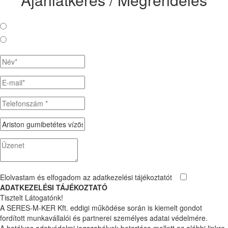
Válasszon opciót:
Ajánlatkérés
Megrendelés
Elolvastam és elfogadom az
adatkezelési tájékoztatót
ADATKEZELÉSI TÁJÉKOZTATÓ
Tisztelt Látogatónk!
A SERES-M-KER Kft. eddigi működése során is kiemelt gondot
fordított munkavállalói és partnerei személyes adatai védelmére.
A hatályos adatvédelmi jogszabályok betartása mellett az alábbi linkre