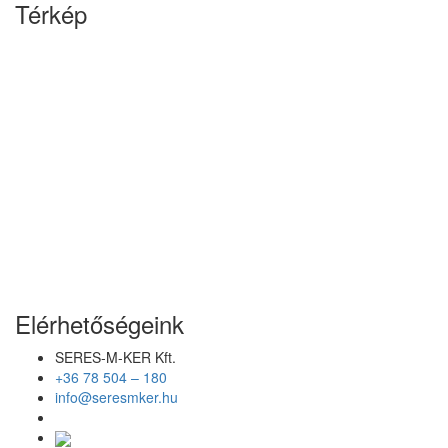
Térkép
Elérhetőségeink
SERES-M-KER Kft.
+36 78 504 – 180
info@seresmker.hu