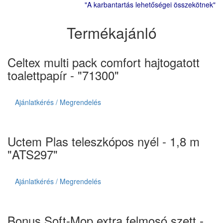
"A karbantartás lehetőségei összekötnek"
Termékajánló
Celtex multi pack comfort hajtogatott
toalettpapír - "71300"
Ajánlatkérés / Megrendelés
Uctem Plas teleszkópos nyél - 1,8 m
"ATS297"
Ajánlatkérés / Megrendelés
Bonus Soft-Mop extra felmosó szett -