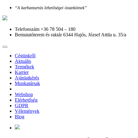
“A karbantartás lehetőségei összekötnek”
Telefonszám
+36 78 504 – 180
Bemutatóterem és raktár
6344 Hajós, József Attila u. 35/a
Cégünkről
Aktuális
Termékek
Karrier
Ajánlatkérés
Munkatársak
Webshop
Elérhetőség
GDPR
Vélemények
Blog