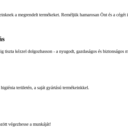
tnereinknek a megrendelt termékeket. Reméljük hamarosan Önt és a cégét 
ás
g tiszta kézzel dolgozhasson - a nyugodt, gazdaságos és biztonságos 
giénia területén, a saját gyártású termékeinkkel.
zött végezhesse a munkáját!