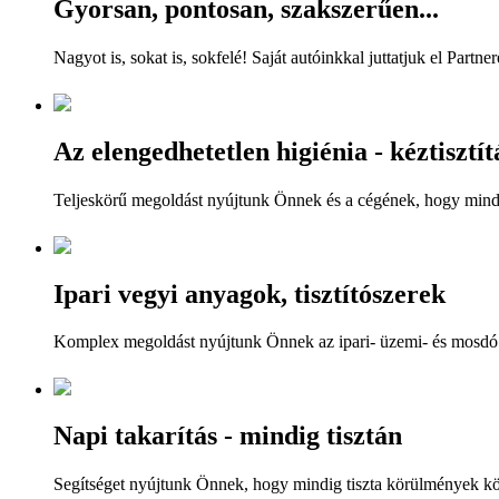
Gyorsan, pontosan, szakszerűen...
Nagyot is, sokat is, sokfelé! Saját autóinkkal juttatjuk el Par
Az elengedhetetlen higiénia - kéztisztít
Teljeskörű megoldást nyújtunk Önnek és a cégének, hogy mindi
Ipari vegyi anyagok, tisztítószerek
Komplex megoldást nyújtunk Önnek az ipari- üzemi- és mosdó hi
Napi takarítás - mindig tisztán
Segítséget nyújtunk Önnek, hogy mindig tiszta körülmények kö