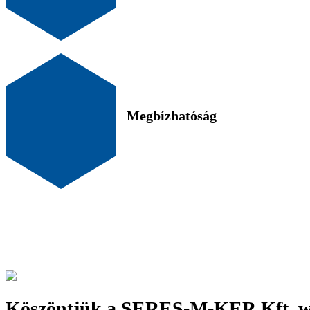
Megbízhatóság
Köszöntjük a SERES-M-KER Kft. w