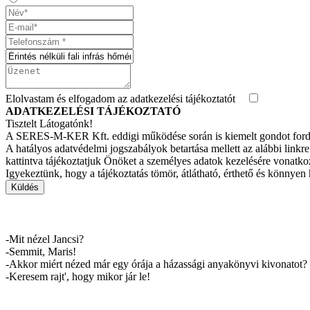
Elolvastam és elfogadom az
adatkezelési tájékoztatót
ADATKEZELÉSI TÁJÉKOZTATÓ
Tisztelt Látogatónk!
A SERES-M-KER Kft. eddigi működése során is kiemelt gondot fordíto
A hatályos adatvédelmi jogszabályok betartása mellett az alábbi linkre
kattintva tájékoztatjuk Önöket a személyes adatok kezelésére vonatk
Igyekeztünk, hogy a tájékoztatás tömör, átlátható, érthető és könnyen
Küldés
Napi humor
-Mit nézel Jancsi?
-Semmit, Maris!
-Akkor miért nézed már egy órája a házassági anyakönyvi kivonatot?
-Keresem rajt', hogy mikor jár le!
Napi humor