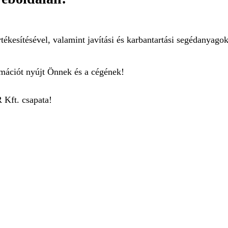
rtékesítésével, valamint javítási és karbantartási segédanyago
mációt nyújt Önnek és a cégének!
 Kft. csapata!