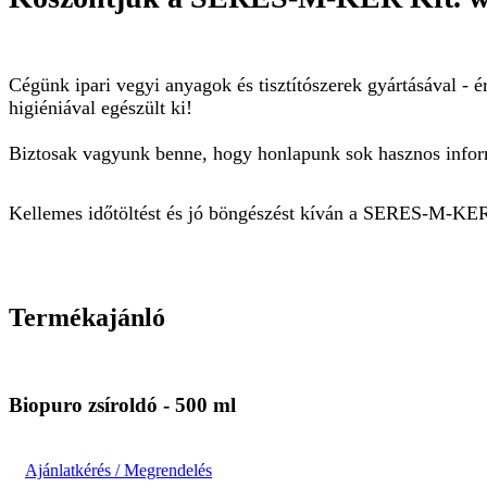
Cégünk ipari vegyi anyagok és tisztítószerek gyártásával - é
higiéniával egészült ki!
Biztosak vagyunk benne, hogy honlapunk sok hasznos infor
Kellemes időtöltést és jó böngészést kíván a SERES-M-KER
Termékajánló
Biopuro zsíroldó - 500 ml
Ajánlatkérés / Megrendelés