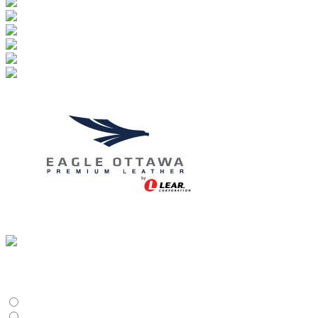
Válasszon opciót:
Ajánlatkérés
Megrendelés