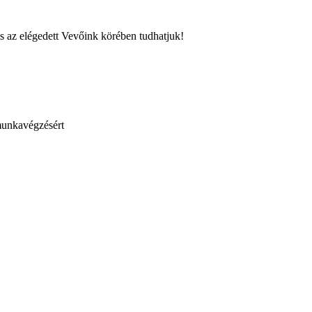
is az elégedett Vevőink körében tudhatjuk!
munkavégzésért