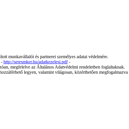
tt munkavállalói és partnerei személyes adatai védelmére.
 -
http://seresmker.hu/adatkezelesi.pdf
-
ozóan, megfelelve az Általános Adatvédelmi rendeletben foglaltaknak.
 hozzáférhető legyen, valamint világosan, közérthetően megfogalmazva se