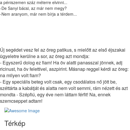
a péniszemen száz méterre elvinni...
-De Sanyi bácsi, az már nem megy?
-Nem aranyom, már nem bírja a térdem...
Napi humor
Új segédet vesz fel az öreg patikus, s mielőtt az első éjszakai
ügyeletre kerülne a sor, az öreg azt mondja:
- Egyszerű dolog ez fiam! Ha öv alatti panasszal jönnek, adj
ricinust, ha öv felettivel, aszpirint. Másnap reggel kérdi az öreg:
na milyen volt fiam?
- Egy speciális beteg volt csak, egy csodálatos nő jött be,
széttárta a kabátját és alatta nem volt semmi, rám nézett és azt
mondta - Szépfiú, egy éve nem láttam férfit! Na, ennek
szemcseppet adtam!
Térkép