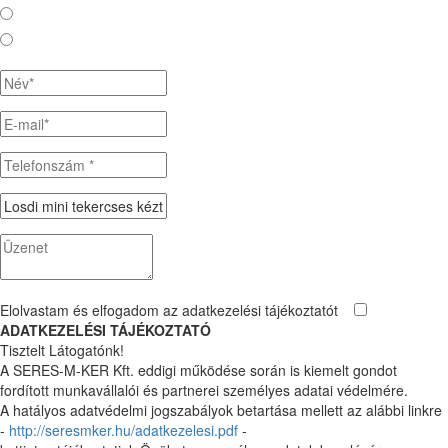
Ajánlatkérés
Megrendelés
Elolvastam és elfogadom az
adatkezelési tájékoztatót
ADATKEZELÉSI TÁJÉKOZTATÓ
Tisztelt Látogatónk!
A SERES-M-KER Kft. eddigi működése során is kiemelt gondot
fordított munkavállalói és partnerei személyes adatai védelmére.
A hatályos adatvédelmi jogszabályok betartása mellett az alábbi linkre
-
http://seresmker.hu/adatkezelesi.pdf
-