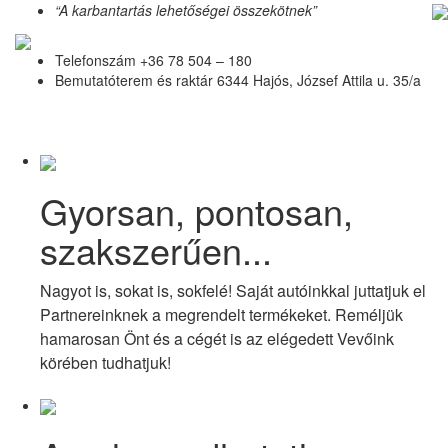
“A karbantartás lehetőségei összekötnek”
Telefonszám
+36 78 504 – 180
Bemutatóterem és raktár
6344 Hajós, József Attila u. 35/a
Gyorsan, pontosan,
szakszerűen...
Nagyot is, sokat is, sokfelé! Saját autóinkkal juttatjuk el
Partnereinknek a megrendelt termékeket. Reméljük
hamarosan Önt és a cégét is az elégedett Vevőink
körében tudhatjuk!