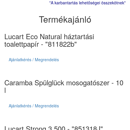
"A karbantartás lehetőségei összekötnek"
Termékajánló
Lucart Eco Natural háztartási
toalettpapír - "811822b"
Ajánlatkérés / Megrendelés
Caramba Spülglück mosogatószer - 10
l
Ajánlatkérés / Megrendelés
Lucart Strong 3.500 - "851318J"