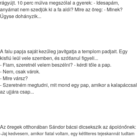
rágyújt. 10 perc múlva megszólal a gyerek: - Idesapám,
anyámat nem szedjük ki a fa alól? Mire az öreg: - Minek?
Úgyse dohányzik...
Napi humor
A falu papja saját kezűleg javítgatja a templom padjait. Egy
kisfiú leül vele szemben, és szótlanul figyeli...
- Fiam, szeretnél velem beszélni? - kérdi tőle a pap.
- Nem, csak várok.
- Mire vársz?
- Szeretném megtudni, mit mond egy pap, amikor a kalapáccsal
az ujjára csap...
Napi humor
Az öregek otthonában Sándor bácsi dicsekszik az ápolónőnek:
-Jaj kedvesem, amikor fiatal voltam, egy kétliteres tejeskannát tudtam