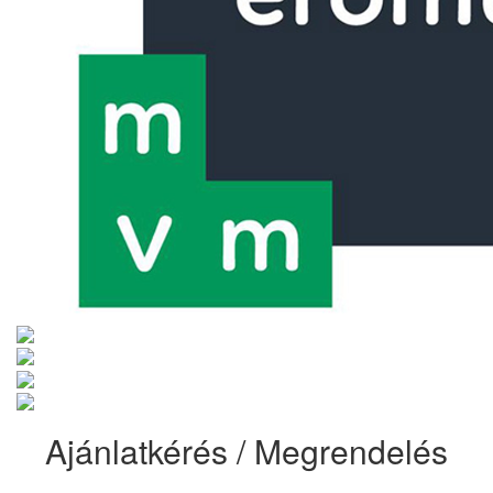
Ajánlatkérés / Megrendelés
Válasszon opciót: