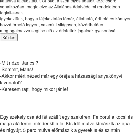
kattintva tájékoztatjuk Önöket a személyes adatok kezelésére
vonatkozóan, megfelelve az Általános Adatvédelmi rendeletben
foglaltaknak.
Igyekeztünk, hogy a tájékoztatás tömör, átlátható, érthető és könnyen
hozzáférhető legyen, valamint világosan, közérthetően
megfogalmazva segítse elő az érintettek jogainak gyakorlását.
Küldés
Napi humor
-Mit nézel Jancsi?
-Semmit, Maris!
-Akkor miért nézed már egy órája a házassági anyakönyvi
kivonatot?
-Keresem rajt', hogy mikor jár le!
Napi humor
Egy székely család fát szállít egy szekéren. Felborul a kocsi és
maga alá temet mindenkit a fa. Kis idő múlva kimászik az apa
és rágyújt. 5 perc múlva előmászik a gyerek is és szintén